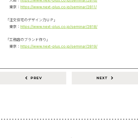
大阪：
https://www.next-plus.co.jp/seminar/2816/
東京：
https://www.next-plus.co.jp/seminar/2811/
「注文住宅のデザイン力ＵＰ」
東京：
https://www.next-plus.co.jp/seminar/2818/
「工務店のブランド作り」
東京：
https://www.next-plus.co.jp/seminar/2819/
PREV
NEXT