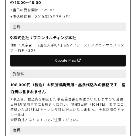
13:00〜18:00
※当日の受付開始：12:30〜
※申込締切日：2019年10月7日（月）
会場
株式会社リブコンサルティング本社
住所：東京都千代田区大手町1丁目5-1ファーストスクエアウエストタ
ワー19F・20F
Google Map
受講料
198,000円（税込）＊参加得典費用・昼食代込みの価格です 宿
泊費は含まれません
※申込後、振込先を明記した申込受理書をお送りいたしますので開催
日時1週間前までにお振込ください。開催3日前（10月7日）までにご
連絡いただければキャンセル料は発生いたしません。それ以降のキャ
ンセルは
全額負担となりますのでご注意ください。
定員