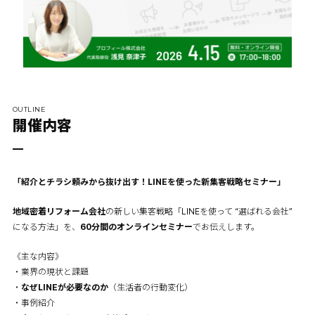
OUTLINE
開催内容
「紹介とチラシ頼みから抜け出す！LINEを使った新集客戦略セミナー」
地域密着リフォーム会社
の新しい集客戦略「LINEを使って “選ばれる会社”
になる方法」を、
60分間のオンラインセミナー
でお伝えします。
《主な内容》
・業界の現状と課題
・
なぜLINEが必要なのか
（生活者の行動変化）
・事例紹介