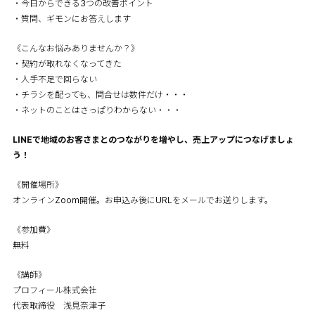
・今日からできる3つの改善ポイント
・質問、ギモンにお答えします
《こんなお悩みありませんか？》
・契約が取れなくなってきた
・人手不足で回らない
・チラシを配っても、問合せは数件だけ・・・
・ネットのことはさっぱりわからない・・・
LINEで地域のお客さまとのつながりを増やし、売上アップにつなげましょ
う！
《開催場所》
オンラインZoom開催。お申込み後にURLをメールでお送りします。
《参加費》
無料
《講師》
プロフィール株式会社
代表取締役 浅見奈津子