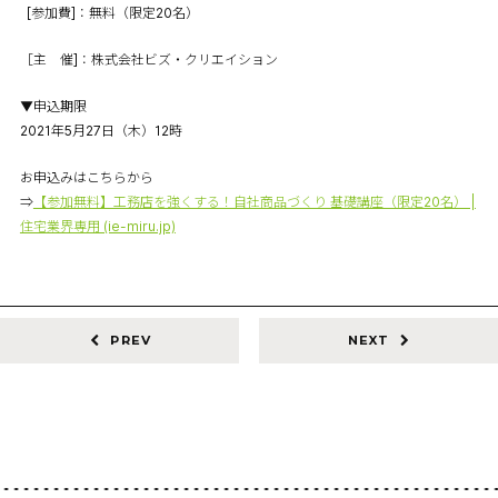
[参加費]：無料（限定20名）
［主 催]：株式会社ビズ・クリエイション
▼申込期限
2021年5月27日（木）12時
お申込みはこちらから
⇒
【参加無料】工務店を強くする！自社商品づくり 基礎講座（限定20名） |
住宅業界専用 (ie-miru.jp)
PREV
NEXT