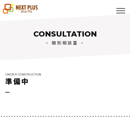
toggl
navig
CONSULTATION
− 個別相談室 −
UNDER CONSTRUCTION
準備中